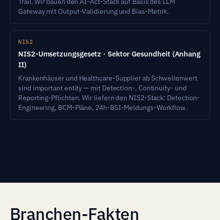
Trail. Wir bauen den AI-Act-Stack auf Basis des LLM
Gateway mit Output-Validierung und Bias-Metrik.
NIS2
NIS2-Umsetzungsgesetz · Sektor Gesundheit (Anhang
II)
Krankenhäuser und Healthcare-Supplier ab Schwellenwert
sind important entity — mit Detection-, Continuity- und
Reporting-Pflichten. Wir liefern den NIS2-Stack: Detection-
Engineering, BCM-Pläne, 24h-BSI-Meldungs-Workflow.
Branchen-Fakten