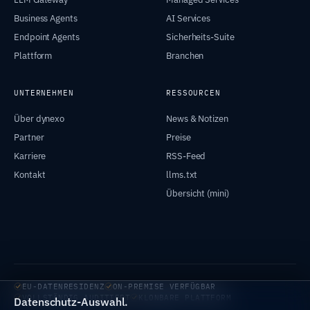
Business Agents
AI Services
Endpoint Agents
Sicherheits-Suite
Plattform
Branchen
UNTERNEHMEN
RESSOURCEN
Über dynexo
News & Notizen
Partner
Preise
Karriere
RSS-Feed
Kontakt
llms.txt
Übersicht (mini)
EU-DATENRESIDENZ
ON-PREMISE VERFÜGBAR
VOLLSTÄNDIG AUDITIERT
KLONBARE PLATTFORM
Datenschutz-Auswahl.