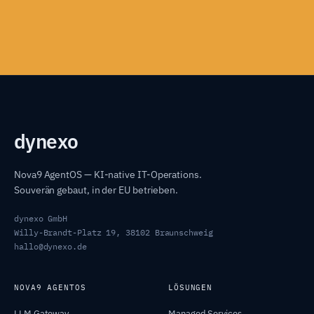
dyn
exo
Nova9 AgentOS — KI-native IT-Operations.
Souverän gebaut, in der EU betrieben.
dynexo GmbH
Willy-Brandt-Platz 19, 38102 Braunschweig
hallo@dynexo.de
NOVA9 AGENTOS
LÖSUNGEN
LLM Gateway
Managed Services