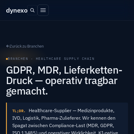
dyn
exo
Zurück zu Branchen
BRANCHEN · HEALTHCARE SUPPLY CHAIN
GDPR, MDR, Lieferketten-
Druck — operativ tragbar
gemacht.
Healthcare-Supplier — Medizinprodukte,
TL;DR.
IVD, Logistik, Pharma-Zulieferer. Wir kennen den
Spagat zwischen Compliance-Last (MDR, GDPR,
ISO 13485) und operativer Wirklichkeit. KI-native