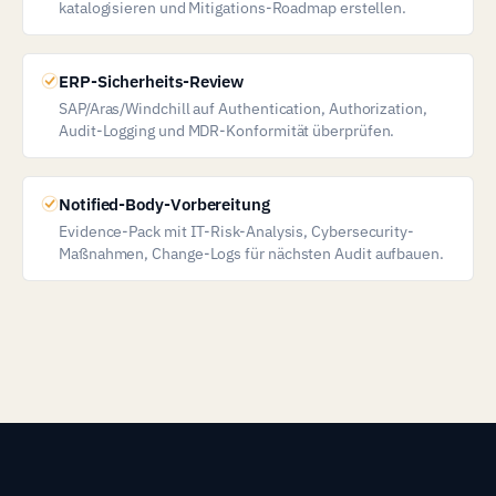
katalogisieren und Mitigations-Roadmap erstellen.
ERP-Sicherheits-Review
SAP/Aras/Windchill auf Authentication, Authorization,
Audit-Logging und MDR-Konformität überprüfen.
Notified-Body-Vorbereitung
Evidence-Pack mit IT-Risk-Analysis, Cybersecurity-
Maßnahmen, Change-Logs für nächsten Audit aufbauen.