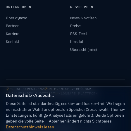
UNTERNEHMEN
RESSOURCEN
Über dynexo
News & Notizen
Partner
Preise
Karriere
RSS-Feed
Kontakt
llms.txt
Übersicht (mini)
EU-DATENRESIDENZ
ON-PREMISE VERFÜGBAR
VOLLSTÄNDIG AUDITIERT
KLONBARE PLATTFORM
Datenschutz-Auswahl.
Diese Seite ist standardmäßig cookie- und tracker-frei. Wir fragen
nur nach Ihrer Wahl für optionalen Speicher (Sprachwahl, Theme-
Einstellungen, künftige Analyse falls eingeführt). Beide Optionen
geben die volle Seite — Ablehnen ändert nichts Sichtbares.
© 2026 dynexo GmbH · Eingetragener Sitz: Braunschweig ·
Datenschutzhinweis lesen
Modelle in EU, DE oder bei Ihnen.