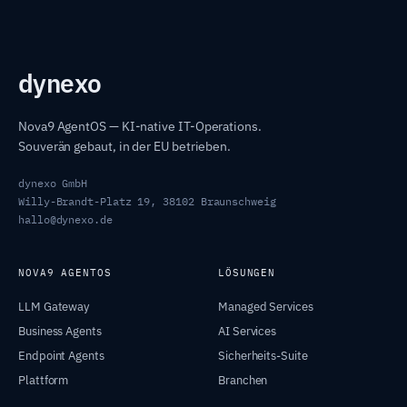
dyn
exo
Nova9 AgentOS — KI-native IT-Operations.
Souverän gebaut, in der EU betrieben.
dynexo GmbH
Willy-Brandt-Platz 19, 38102 Braunschweig
hallo@dynexo.de
NOVA9 AGENTOS
LÖSUNGEN
LLM Gateway
Managed Services
Business Agents
AI Services
Endpoint Agents
Sicherheits-Suite
Plattform
Branchen