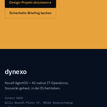
Design-Projekt skizzieren
Sicherheits-Briefing buchen
dyn
exo
Nova9 AgentOS — KI-native IT-Operations.
Souverän gebaut, in der EU betrieben.
dynexo GmbH
Willy-Brandt-Platz 19, 38102 Braunschweig