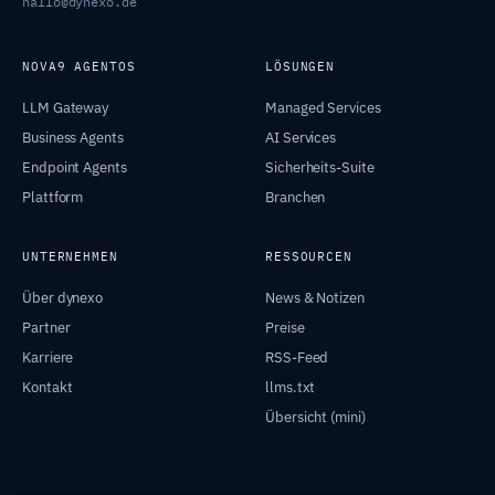
hallo@dynexo.de
NOVA9 AGENTOS
LÖSUNGEN
LLM Gateway
Managed Services
Business Agents
AI Services
Endpoint Agents
Sicherheits-Suite
Plattform
Branchen
UNTERNEHMEN
RESSOURCEN
Über dynexo
News & Notizen
Partner
Preise
Karriere
RSS-Feed
Kontakt
llms.txt
Übersicht (mini)