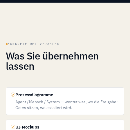
KONKRETE DELIVERABLES
Was Sie übernehmen
lassen
Prozessdiagramme
Agent / Mensch / System — wer tut was, wo die Freigabe-
Gates sitzen, wo eskaliert wird.
UI-Mockups