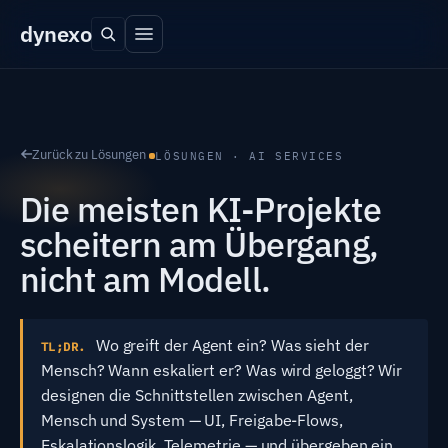
dyn
exo
Zurück zu Lösungen
LÖSUNGEN · AI SERVICES
Die meisten KI-Projekte
scheitern am Übergang,
nicht am Modell.
Wo greift der Agent ein? Was sieht der
TL;DR.
Mensch? Wann eskaliert er? Was wird geloggt? Wir
designen die Schnittstellen zwischen Agent,
Mensch und System — UI, Freigabe-Flows,
Eskalationslogik, Telemetrie — und übergeben ein