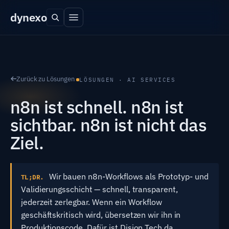
dyn
exo
Zurück zu Lösungen
LÖSUNGEN · AI SERVICES
n8n ist schnell. n8n ist
sichtbar. n8n ist nicht das
Ziel.
Wir bauen n8n-Workflows als Prototyp- und
TL;DR.
Validierungsschicht — schnell, transparent,
jederzeit zerlegbar. Wenn ein Workflow
geschäftskritisch wird, übersetzen wir ihn in
Produktionscode. Dafür ist Dision Tech da.