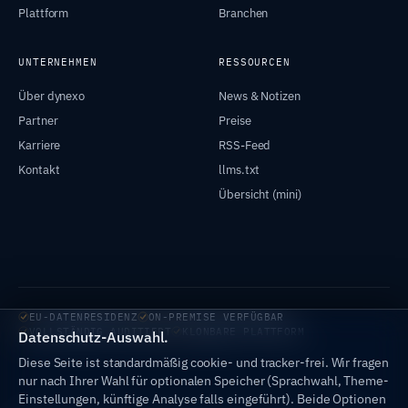
Plattform
Branchen
UNTERNEHMEN
RESSOURCEN
Über dynexo
News & Notizen
Partner
Preise
Karriere
RSS-Feed
Kontakt
llms.txt
Übersicht (mini)
EU-DATENRESIDENZ
ON-PREMISE VERFÜGBAR
VOLLSTÄNDIG AUDITIERT
KLONBARE PLATTFORM
Datenschutz-Auswahl.
Diese Seite ist standardmäßig cookie- und tracker-frei. Wir fragen
nur nach Ihrer Wahl für optionalen Speicher (Sprachwahl, Theme-
Einstellungen, künftige Analyse falls eingeführt). Beide Optionen