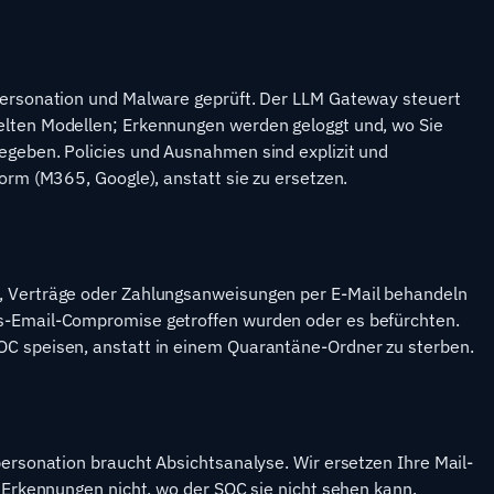
mpersonation und Malware geprüft. Der LLM Gateway steuert
elten Modellen; Erkennungen werden geloggt und, wo Sie
egeben. Policies und Ausnahmen sind explizit und
form (M365, Google), anstatt sie zu ersetzen.
, Verträge oder Zahlungsanweisungen per E-Mail behandeln
s-Email-Compromise getroffen wurden oder es befürchten.
OC speisen, anstatt in einem Quarantäne-Ordner zu sterben.
personation braucht Absichtsanalyse. Wir ersetzen Ihre Mail-
n Erkennungen nicht, wo der SOC sie nicht sehen kann.