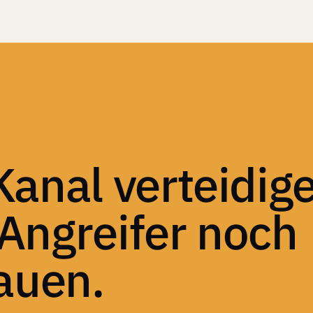
anal verteidig
Angreifer noch
auen.