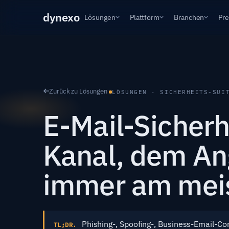
dyn
exo
Lösungen
Plattform
Branchen
Pre
Zurück zu Lösungen
LÖSUNGEN · SICHERHEITS-SUI
E-Mail-Sicherh
Kanal, dem An
immer am meis
Phishing-, Spoofing-, Business-Email-C
TL;DR.