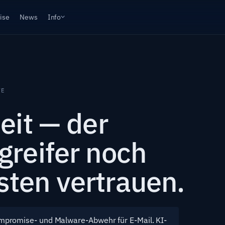
ise
News
Info
TE
eit — der
greifer noch
ten vertrauen.
ompromise- und Malware-Abwehr für E-Mail. KI-