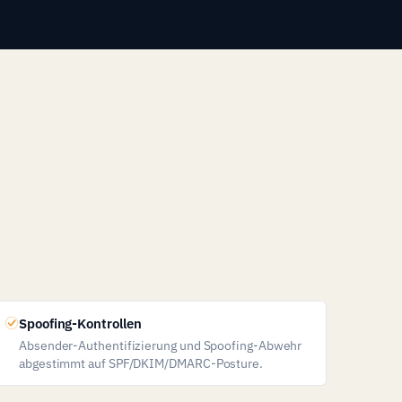
Spoofing-Kontrollen
Absender-Authentifizierung und Spoofing-Abwehr
abgestimmt auf SPF/DKIM/DMARC-Posture.