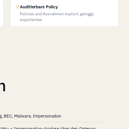
Auditierbare Policy
Policies und Ausnahmen explizit, geloggt,
exportierbar.
n
ng, BEC, Malware, Impersonation
ichts- + Impersonation-Analyse über den Gateway